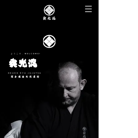
ようこそ、WELCOME!
奥光流
OKUKO RYU JUJUTSU
護身道奥光流柔術